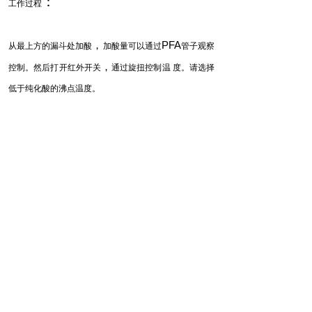
：
工作过程
，
PFA
从最上方的漏斗处加酸
加酸量可以通过
管子观察
，
控制。然后打开红外开关
通过旋扭控制温 度。请选择
低于纯化酸的沸点温度。
：
技术参数
:
230 V / 50/60 Hz, 150 W max.
电流
:
40 cm,
23 cm,
68 cm (
)
操作空间
宽
深
高
包括漏斗
: max. 800 ml
最加加酸量
：
max. 600 ml
处理速率
水的最大处理能力为
/ 8 h,
：
about 500 ml
酸的最大处理能力约为