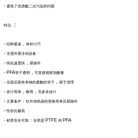
-
避免了优质酸二次污染的问题
：
特点
-
，
结构紧凑
体积小巧
-
无需外置冷却设备
-
，
纯化速度快
易操作
- PFA
，
管子透明
可直接观察加酸量
-
，
仪器后面有单独的废酸的管子
易于清理
-
，
，
设计简单
耐用
无多余设计
-
：
主要备件
红外加热器的更换简单且易操作
-
性价比极高
-
：
PTFE
PFA
材质安全可靠
全部是
和