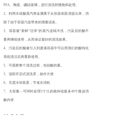
PFA、陶瓷、硼硅玻璃，进行清洗和预饱和处理。
2、利用水或酸蒸汽将金属离子从容器表面浸提出来，消
除了由于容器污染带来的测量误差。
3、容器被“新鲜“洁净”的蒸汽连续冲洗，污染后的酸不
要再继续使用，从而保证最好的清洗效果。
4、污染后的酸被引入到废液容器中可以用我们的酸纯化
系统清洁后再重新使用。
5、可观察整个清洗过程，包括酸的量。
5、顶部开启式清洗罩，操作方便
6、无需冷却装置，节省水消耗
7、大容量—可同时处理3个1L的烧杯或最多49个微波消
解内管
技术参数
总高：
1800px