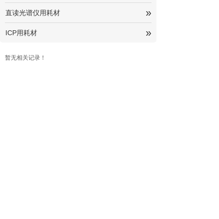
»
直读光谱仪用耗材
»
ICP用耗材
暂无相关记录！
全国统一销售热线：4000-180-007
手机销售热线：13910381873（微信同号）
地址：北京市海淀区中坤大厦
客服邮箱
：
baojia@well-group.com.cn
Copyright © 北京加联标物检测技术有限公司 版权所有