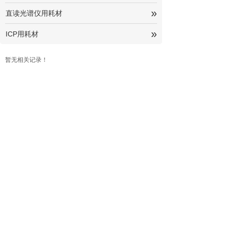
»
直读光谱仪用耗材
»
ICP用耗材
暂无相关记录！
全国统一销售热线：4000-180-007
手机销售热线：13910381873（微信同号）
地址：北京市海淀区中坤大厦
客服邮箱
：
baojia@well-group.com.cn
Copyright © 北京加联标物检测技术有限公司 版权所有