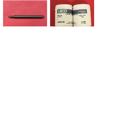
S500571钨电极
502-190-LECO
直读光谱仪-电极
LECO用耗材
842312051841-石英矩
309-00069-7 泵管
ICP用耗材
管
ICP用耗材
<
1
2
3
4
5
...
29
30
>