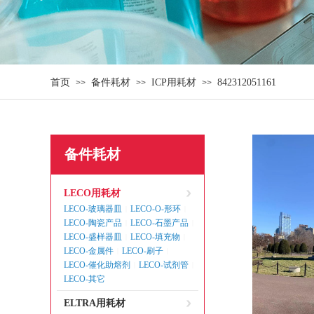
首页
备件耗材
ICP用耗材
842312051161
>>
>>
>>
备件耗材
LECO用耗材
LECO-玻璃器皿
LECO-O-形环
|
|
LECO-陶瓷产品
LECO-石墨产品
|
|
LECO-盛样器皿
LECO-填充物
|
|
LECO-金属件
LECO-刷子
|
|
LECO-催化助熔剂
LECO-试剂管
|
|
LECO-其它
ELTRA用耗材