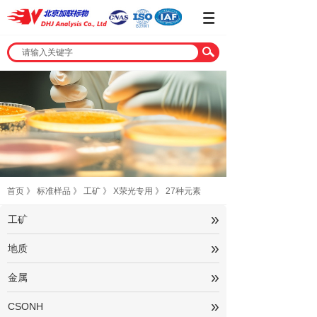
首页
》
标准样品
》
工矿
》
X荥光专用
》
27种元素
»
工矿
»
地质
»
金属
»
CSONH