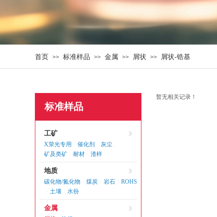
首页
标准样品
金属
屑状
屑状-锆基
>>
>>
>>
>>
暂无相关记录！
标准样品
工矿
X荥光专用
催化剂
灰尘
|
|
|
矿及类矿
耐材
渣样
|
|
地质
碳化物/氮化物
煤炭
岩石
ROHS
|
|
|
土壤
水份
|
|
金属