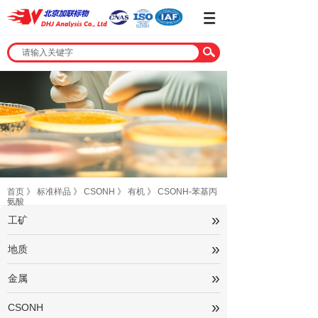
首页
》
标准样品
》
CSONH
》
有机
》
CSONH-苯基丙
氨酸
»
工矿
»
地质
»
金属
»
CSONH