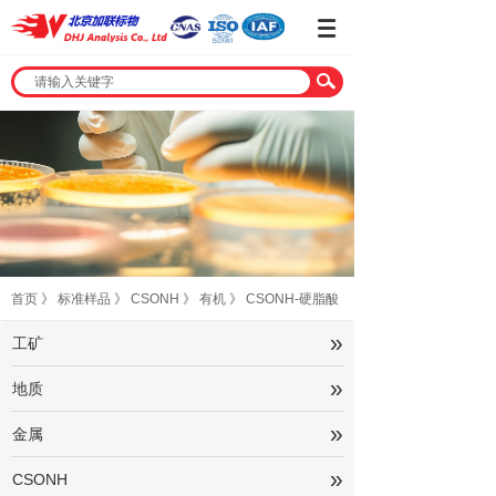
首页
》
标准样品
》
CSONH
》
有机
》
CSONH-硬脂酸
»
工矿
»
地质
»
金属
»
CSONH