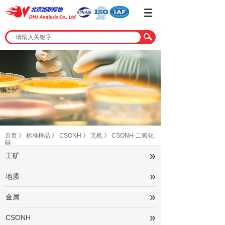
首页
》
标准样品
》
CSONH
》
无机
》
CSONH-二氧化
硅
»
工矿
»
地质
»
金属
»
CSONH