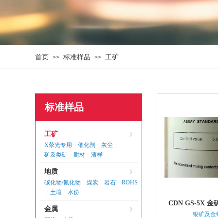
首页
标准样品
工矿
>>
>>
标准样品
工矿
X荥光专用
催化剂
灰尘
|
|
|
矿及类矿
耐材
渣样
|
|
地质
碳化物/氮化物
煤炭
岩石
ROHS
|
|
|
土壤
水份
|
|
CDN GS-5X
金属
银矿及金