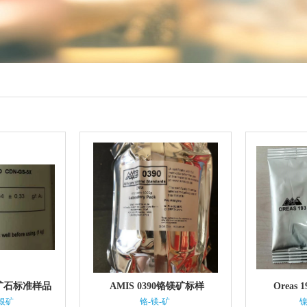
 金矿石标准样品
AMIS 0390铬镁矿标样
Oreas
银矿
铬-镁-矿
镍