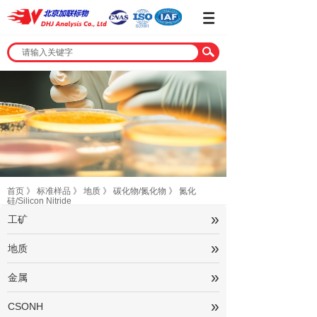
首页
》
标准样品
》
地质
》
碳化物/氮化物
》
氮化
硅/Silicon Nitride
»
工矿
»
地质
»
金属
»
CSONH