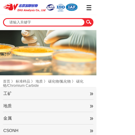
首页
》
标准样品
》
地质
》
碳化物/氮化物
》
碳化
铬/Chromium Carbide
»
工矿
»
地质
»
金属
»
CSONH