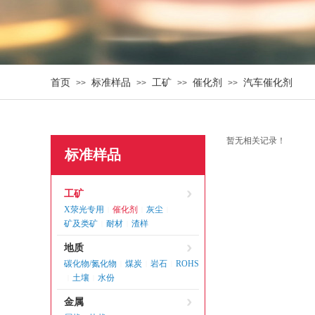
首页
标准样品
工矿
催化剂
汽车催化剂
>>
>>
>>
>>
暂无相关记录！
标准样品
工矿
X荥光专用
催化剂
灰尘
|
|
|
矿及类矿
耐材
渣样
|
|
地质
碳化物/氮化物
煤炭
岩石
ROHS
|
|
|
土壤
水份
|
|
金属