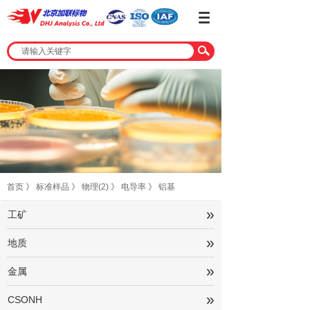
首页
》
标准样品
》
物理(2)
》
电导率
》
铝基
»
工矿
»
地质
»
金属
»
CSONH