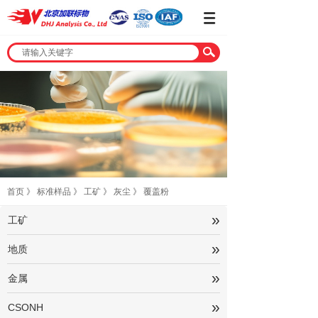
首页
》
标准样品
》
工矿
》
灰尘
》
覆盖粉
»
工矿
»
地质
»
金属
»
CSONH