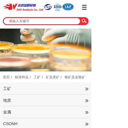
首页
》
标准样品
》
工矿
》
矿及类矿
》
银矿及金银矿
»
工矿
»
地质
»
金属
»
CSONH