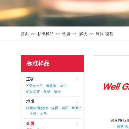
首页
标准样品
金属
屑状
屑状-镍基
>>
>>
>>
>>
标准样品
工矿
X荥光专用
催化剂
灰尘
|
|
|
矿及类矿
耐材
渣样
|
|
地质
碳化物/氮化物
煤炭
岩石
ROHS
|
|
|
土壤
水份
|
|
58A Ni G
金属
屑状-镍