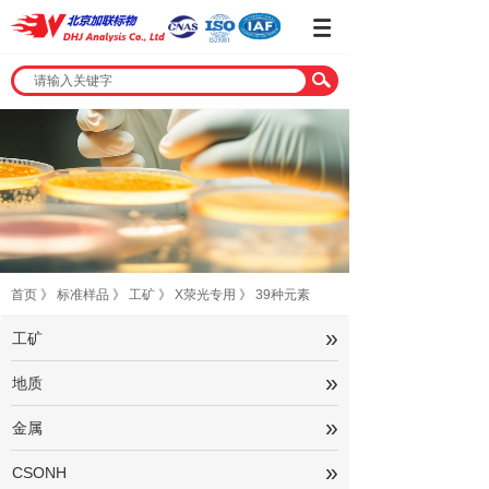
首页
》
标准样品
》
工矿
》
X荥光专用
》
39种元素
»
工矿
»
地质
»
金属
»
CSONH