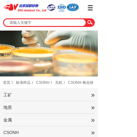
首页
》
标准样品
》
CSONH
》
无机
》
CSONH-氧化铁
»
工矿
»
地质
»
金属
»
CSONH