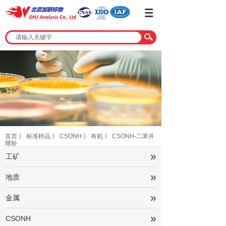
首页
》
标准样品
》
CSONH
》
有机
》
CSONH-二苯并
噻吩
»
工矿
»
地质
»
金属
»
CSONH