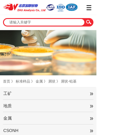
首页
》
标准样品
》
金属
》
屑状
》
屑状-铅基
»
工矿
»
地质
»
金属
»
CSONH