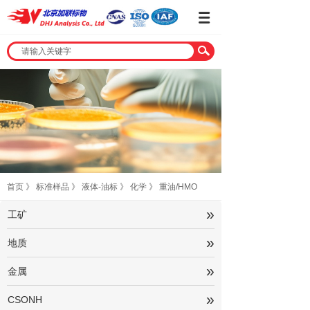
首页
》
标准样品
》
液体-油标
》
化学
》
重油/HMO
»
工矿
»
地质
»
金属
»
CSONH