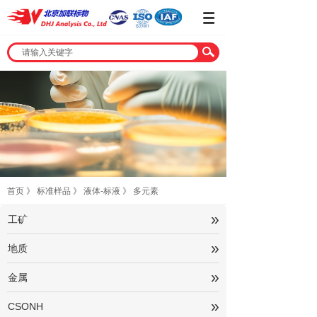
首页
》
标准样品
》
液体-标液
》
多元素
»
工矿
»
地质
»
金属
»
CSONH