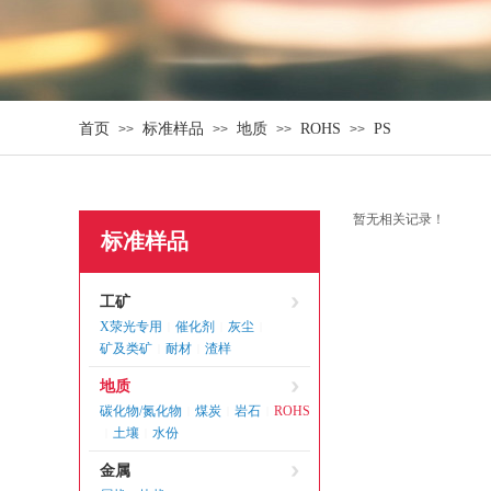
首页
标准样品
地质
ROHS
PS
>>
>>
>>
>>
暂无相关记录！
标准样品
工矿
X荥光专用
催化剂
灰尘
|
|
|
矿及类矿
耐材
渣样
|
|
地质
碳化物/氮化物
煤炭
岩石
ROHS
|
|
|
土壤
水份
|
|
金属