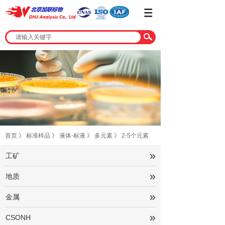
首页
》
标准样品
》
液体-标液
》
多元素
》
2-5个元素
»
工矿
»
地质
»
金属
»
CSONH