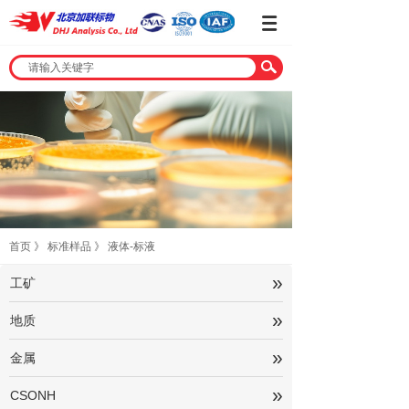
首页
》
标准样品
》
液体-标液
»
工矿
»
地质
»
金属
»
CSONH