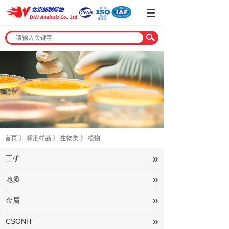
首页
》
标准样品
》
生物类
》
植物
»
工矿
»
地质
»
金属
»
CSONH