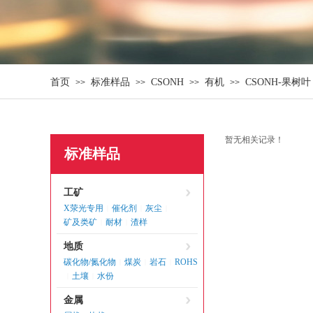
首页
标准样品
CSONH
有机
CSONH-果树叶
>>
>>
>>
>>
暂无相关记录！
标准样品
工矿
X荥光专用
催化剂
灰尘
|
|
|
矿及类矿
耐材
渣样
|
|
地质
碳化物/氮化物
煤炭
岩石
ROHS
|
|
|
土壤
水份
|
|
金属