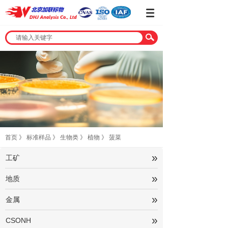
首页
》
标准样品
》
生物类
》
植物
》
菠菜
»
工矿
»
地质
»
金属
»
CSONH