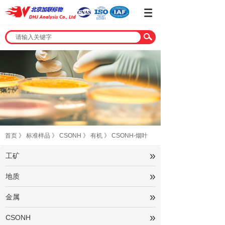
首页
》
标准样品
》
CSONH
》
有机
》
CSONH-烟叶
»
工矿
»
地质
»
金属
»
CSONH