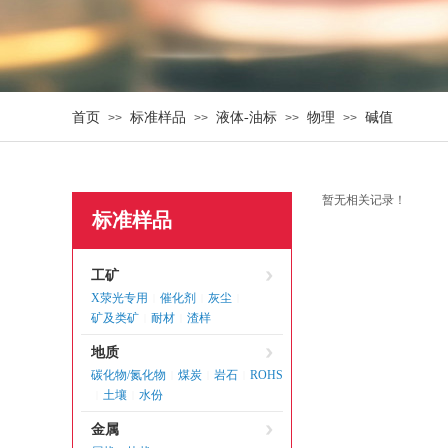
首页
标准样品
液体-油标
物理
碱值
>>
>>
>>
>>
暂无相关记录！
标准样品
工矿
X荥光专用
催化剂
灰尘
|
|
|
矿及类矿
耐材
渣样
|
|
地质
碳化物/氮化物
煤炭
岩石
ROHS
|
|
|
土壤
水份
|
|
金属