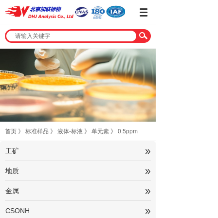
首页
》
标准样品
》
液体-标液
》
单元素
》
0.5ppm
»
工矿
»
地质
»
金属
»
CSONH