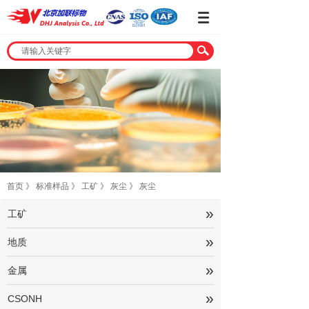
首页
》
标准样品
》
工矿
》
灰尘
》
灰尘
»
工矿
»
地质
»
金属
»
CSONH