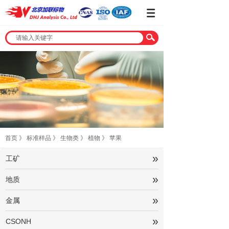
首页
》
标准样品
》
生物类
》
植物
》
苹果
»
工矿
»
地质
»
金属
»
CSONH