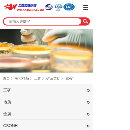
首页
》
标准样品
》
工矿
》
矿及类矿
》
锰-矿
»
工矿
»
地质
»
金属
»
CSONH