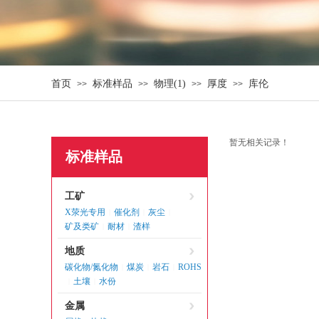
首页
标准样品
物理(1)
厚度
库伦
>>
>>
>>
>>
暂无相关记录！
标准样品
工矿
X荥光专用
催化剂
灰尘
|
|
|
矿及类矿
耐材
渣样
|
|
地质
碳化物/氮化物
煤炭
岩石
ROHS
|
|
|
土壤
水份
|
|
金属