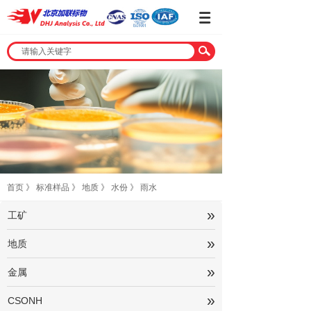
首页
》
标准样品
》
地质
》
水份
》
雨水
»
工矿
»
地质
»
金属
»
CSONH