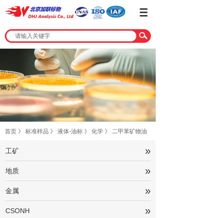
首页
》
标准样品
》
液体-油标
》
化学
》
二甲苯矿物油
»
工矿
»
地质
»
金属
»
CSONH