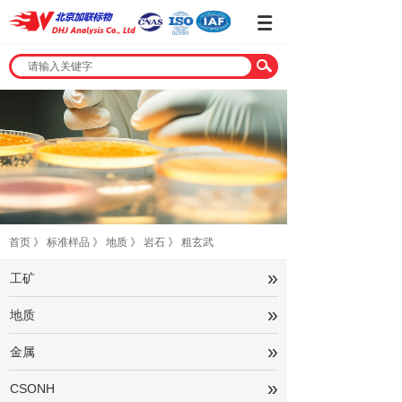
首页
》
标准样品
》
地质
》
岩石
》
粗玄武
»
工矿
»
地质
»
金属
»
CSONH