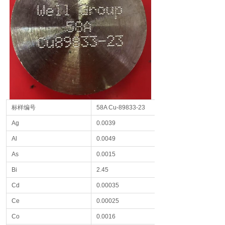
标样编号
58A Cu-89833-23
Ag
0.0039
Al
0.0049
As
0.0015
Bi
2.45
Cd
0.00035
Ce
0.00025
Co
0.0016