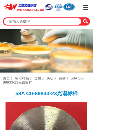
首页
》
标准样品
》
金属
》
块状
》
铜基
》
58A Cu-
89833-23光谱标样
58A Cu-89833-23光谱标样