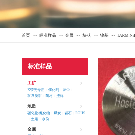
首页
标准样品
金属
块状
镍基
IARM N
>>
>>
>>
>>
>>
标准样品
工矿
X荥光专用
催化剂
灰尘
|
|
|
矿及类矿
耐材
渣样
|
|
地质
碳化物/氮化物
煤炭
岩石
ROHS
|
|
|
土壤
水份
|
|
金属