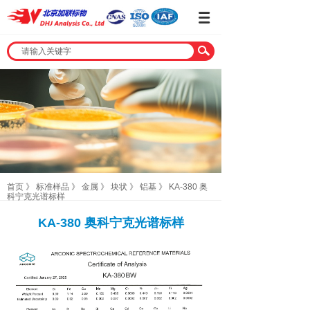
首页
》
标准样品
》
金属
》
块状
》
铝基
》
KA-380 奥
科宁克光谱标样
KA-380 奥科宁克光谱标样